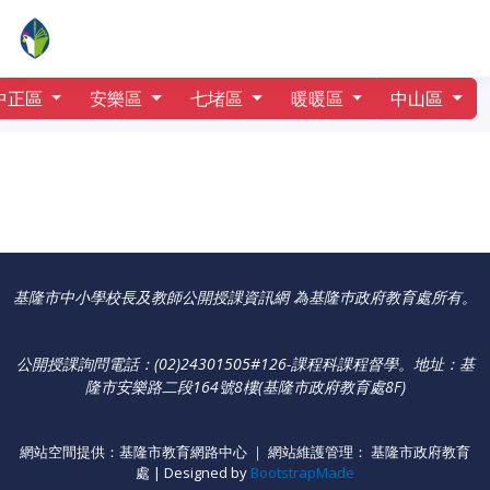
行事曆
南榮國小
中正區
安樂區
七堵區
暖暖區
中山區
基隆市中小學校長及教師公開授課資訊網 為基隆巿政府教育處所有。
公開授課詢問電話：(02)24301505#126-課程科課程督學
。
地址：基
隆市安樂路二段164號8樓(基隆市政府教育處8F)
網站空間提供：基隆市教育網路中心 ｜ 網站維護管理： 基隆市政府教育
處 | Designed by
BootstrapMade