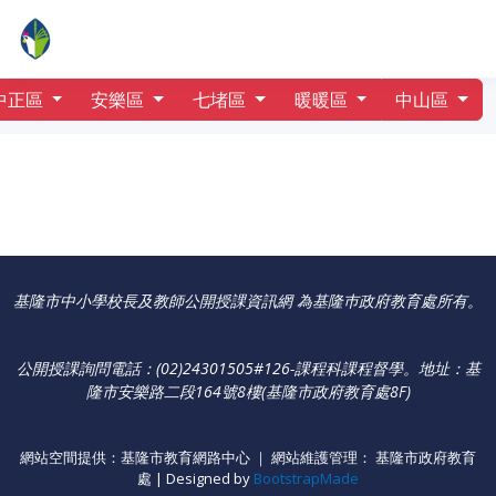
行事曆
長樂國小
中正區
安樂區
七堵區
暖暖區
中山區
基隆市中小學校長及教師公開授課資訊網 為基隆巿政府教育處所有。
公開授課詢問電話：(02)24301505#126-課程科課程督學
。
地址：基
隆市安樂路二段164號8樓(基隆市政府教育處8F)
網站空間提供：基隆市教育網路中心 ｜ 網站維護管理： 基隆市政府教育
處 | Designed by
BootstrapMade