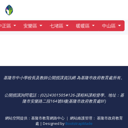
行事曆
中正國小
中正區
安樂區
七堵區
暖暖區
中山區
基隆市中小學校長及教師公開授課資訊網 為基隆巿政府教育處所有。
公開授課詢問電話：(02)24301505#126-課程科課程督學
。
地址：基
隆市安樂路二段164號8樓(基隆市政府教育處8F)
網站空間提供：基隆市教育網路中心 ｜ 網站維護管理： 基隆市政府教育
處 | Designed by
BootstrapMade