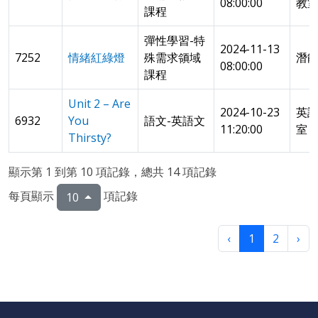
08:00:00
教
課程
彈性學習-特
2024-11-13
7252
情緒紅綠燈
殊需求領域
潛
08:00:00
課程
Unit 2 – Are
2024-10-23
英
6932
You
語文-英語文
11:20:00
室
Thirsty?
顯示第 1 到第 10 項記錄，總共 14 項記錄
每頁顯示
項記錄
10
‹
1
2
›