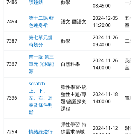
7486
讀鐘錶
數學
一
08:45:00
第十二課 藍
2024-12-05
五
7454
語文-國語文
色連身裙
11:20:00
室
第七單元幾
2024-11-26
7387
數學
二
時幾分
09:40:00
南一版 第三
2024-11-26
英
7367
單元 光和能
自然科學
14:00:00
室
源
scratch-
彈性學習-統
上、下、
整性主題/專
2024-11-18
7336
左、右、迴
電
題/議題探究
14:00:00
圈及條件判
課程
斷
彈性學習-特
2024-11-12
潛
7254
情緒綠燈行
殊需求領域