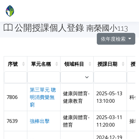
公開授課個人登錄
南榮國小113
依年度檢索
序號
單元名稱
領域科目
授課日期
授
第三單元 聰
健康與體育-
2025-05-13
7806
明消費樂無
科
健康教育
13:10:00
窮
健康與體育-
2025-03-11
7639
強棒出擊
操
體育
11:20:00
2024-12-19