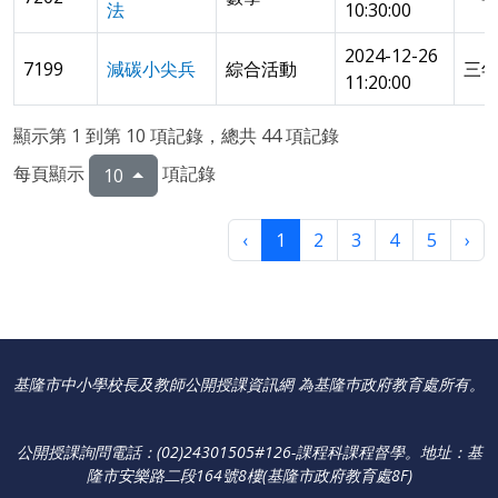
法
10:30:00
2024-12-26
7199
減碳小尖兵
綜合活動
三
11:20:00
顯示第 1 到第 10 項記錄，總共 44 項記錄
每頁顯示
項記錄
10
‹
1
2
3
4
5
›
基隆市中小學校長及教師公開授課資訊網 為基隆巿政府教育處所有。
公開授課詢問電話：(02)24301505#126-課程科課程督學
。
地址：基
隆市安樂路二段164號8樓(基隆市政府教育處8F)