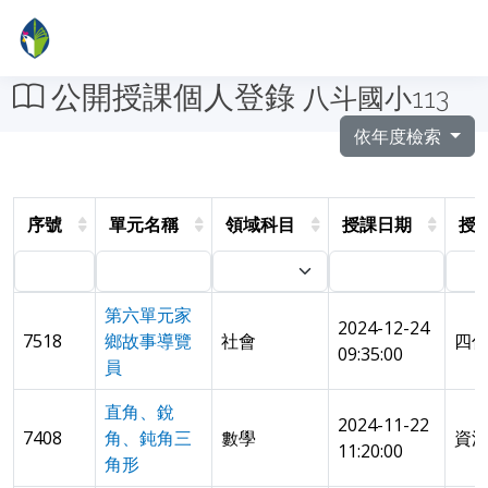
公開授課個人登錄
八斗國小113
依年度檢索
序號
單元名稱
領域科目
授課日期
授
第六單元家
2024-12-24
7518
鄉故事導覽
社會
四
09:35:00
員
直角、銳
2024-11-22
7408
角、鈍角三
數學
資
11:20:00
角形