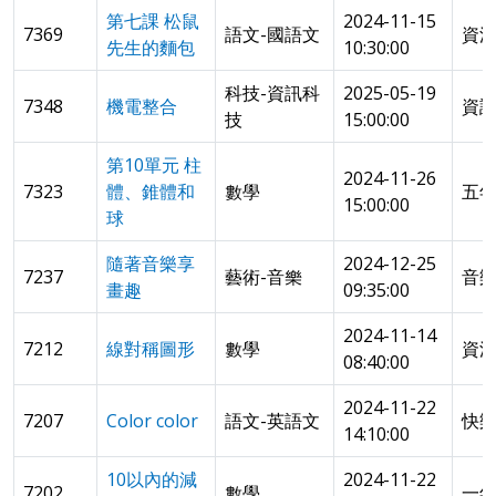
第七課 松鼠
2024-11-15
7369
語文-國語文
資
先生的麵包
10:30:00
科技-資訊科
2025-05-19
7348
機電整合
資
技
15:00:00
第10單元 柱
2024-11-26
7323
體、錐體和
數學
五
15:00:00
球
隨著音樂享
2024-12-25
7237
藝術-音樂
音
畫趣
09:35:00
2024-11-14
7212
線對稱圖形
數學
資
08:40:00
2024-11-22
7207
Color color
語文-英語文
快
14:10:00
10以內的減
2024-11-22
7202
數學
一