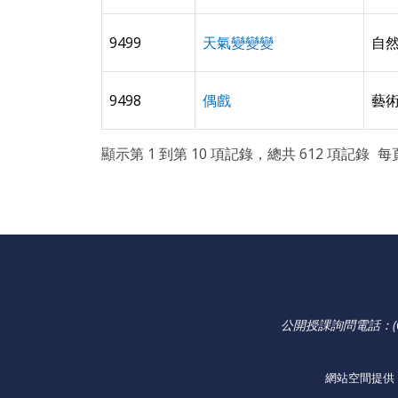
9499
天氣變變變
自
9498
偶戲
藝術
顯示第 1 到第 10 項記錄，總共 612 項記錄
每
公開授課詢問電話：(02
網站空間提供：