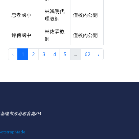
林鴻明代
忠孝國小
僅校內公開
理教師
林佑霖教
銘傳國中
僅校內公開
師
‹
1
2
3
4
5
...
62
›
基隆市政府教育處8F)
ootstrapMade