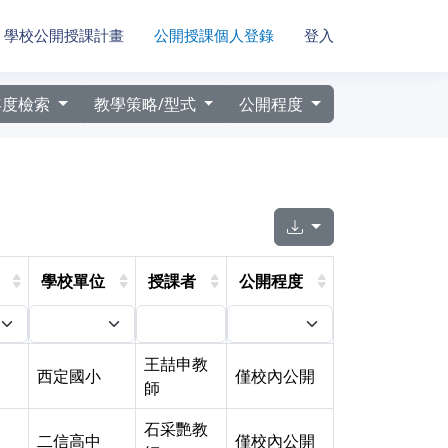
學校公開授課計畫
公開授課個人登錄
登入
年度檢索
教學策略/型式
公開程度
學校單位
授課者
公開程度
王喆申教
西定國小
僅校內公開
師
石采艷教
二信高中
僅校內公開