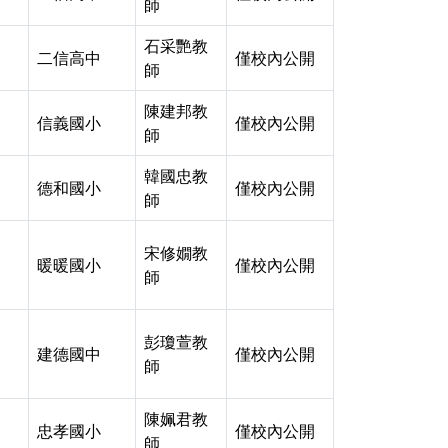
師
石采艷教
二信高中
僅校內公開
師
陳建邦教
信義國小
僅校內公開
師
韓國忠教
德和國小
僅校內公開
師
宋修嫺教
暖暖國小
僅校內公開
師
彭瓊萱教
建德國中
僅校內公開
師
陳姵君教
忠孝國小
僅校內公開
師