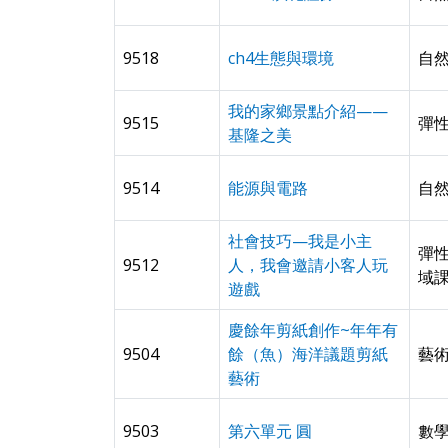
9518
ch4生態與環境
自然
我的家鄉景點介紹——
9515
彈性
基隆之美
9514
能源與電路
自
社會技巧—我是小主
彈性
9512
人，我會邀請小客人玩
域
遊戲
慶餘年剪紙創作~年年有
9504
餘（魚）海洋議題剪紙
藝術
藝術
9503
第六單元 圓
數